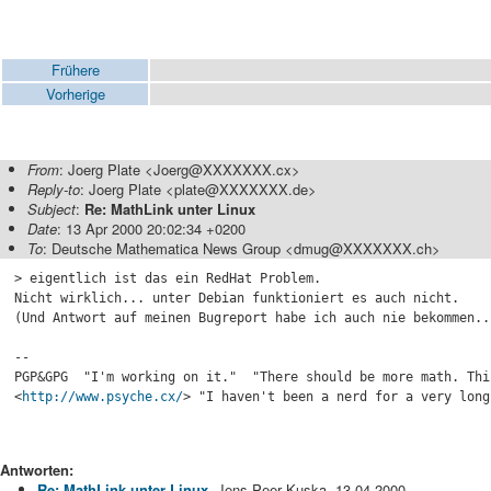
Frühere
Vorherige
From
: Joerg Plate <Joerg@XXXXXXX.cx>
Reply-to
: Joerg Plate <plate@XXXXXXX.de>
Subject
:
Re: MathLink unter Linux
Date
: 13 Apr 2000 20:02:34 +0200
To
: Deutsche Mathematica News Group <dmug@XXXXXXX.ch>
> eigentlich ist das ein RedHat Problem.

Nicht wirklich... unter Debian funktioniert es auch nicht.

(Und Antwort auf meinen Bugreport habe ich auch nie bekommen...
-- 

PGP&GPG  "I'm working on it."  "There should be more math. Thi
<
http://www.psyche.cx/
> "I haven't been a nerd for a very long
Antworten:
Re: MathLink unter Linux
, Jens-Peer Kuska, 13.04.2000