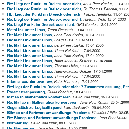
Re: Liegt der Punkt im Dreieck oder nicht
,
Jens-Peer Kuska
, 11.04.20
Re: Liegt der Punkt im Dreieck oder nicht
,
Dr. Thomas Peschel
, 11.04
RE: Liegt der Punkt im Dreieck oder nicht
,
Patzer, Reinhold
, 11.04.20
Re: Liegt der Punkt im Dreieck oder nicht
,
Hartmut Wolf
, 12.04.2000
Re: Liegt Punkt im Dreieck oder nicht
,
GR3.Bamler
, 13.04.2000
MathLink unter Linux
,
Timm Reinisch
, 13.04.2000
Re: MathLink unter Linux
,
Jens-Peer Kuska
, 13.04.2000
Re: MathLink unter Linux
,
Joerg Plate
, 13.04.2000
Re: MathLink unter Linux
,
Jens-Peer Kuska
, 13.04.2000
Re: MathLink unter Linux
,
Timm Reinisch
, 17.04.2000
Re: MathLink unter Linux
,
Jens-Peer Kuska
, 17.04.2000
Re: MathLink unter Linux
,
Hans-Joachim Spitzer
, 17.04.2000
Re: MathLink unter Linux
,
Thomas Hahn
, 17.04.2000
Re: MathLink unter Linux
,
Hans-Joachim Spitzer
, 17.04.2000
Re: MathLink unter Linux
,
Timm Reinisch
, 17.04.2000
Internal counter overflow
,
Peter Klamser
, 17.04.2000
Re:Liegt der Punkt im Dreieck oder nicht ? Zusammenfassuung, Per
Parameteranpassung
,
Guido Koschut
, 18.04.2000
Matlab in Mathematica konvertieren
,
Heiko Westphal
, 19.04.2000
Re: Matlab in Mathematica konvertieren
,
Jens-Peer Kuska
, 25.04.2000
Gegenstück zu LogicalExpand
,
Lars Denkewitz
, 26.04.2000
Bitmap und Farbwert umwandlungs Probleme
,
Rivoldini Attilio
, 02.05
Re: Bitmap und Farbwert umwandlungs Probleme
,
Jens-Peer Kuska
,
Normierung
,
Heiko Westphal
, 09.05.2000
Re: Normierung
,
Jens-Peer Kuska
, 10.05.2000