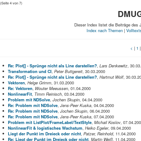
(Seite 4 von 7)
DMUG-
Dieser Index listet die Beiträge des 
Index nach Themen
|
Volltex
<
|
1
Re: Plot[] - Sprünge nicht als Line darstellen?
,
Lars Denkewitz
, 30.03
Transformation und CI
,
Peter Buttgereit
, 30.03.2000
Re: Plot[] - Sprünge nicht als Line darstellen?
,
Hartmut Wolf
, 30.03.2
Vektoren
,
Helge Grimm
, 31.03.2000
Re: Vektoren
,
Wouter Meeussen
, 01.04.2000
NonlinearFit
,
Timm Reinisch
, 03.04.2000
Problem mit NDSolve
,
Jochen Skupin
, 04.04.2000
Re: Problem mit NDSolve
,
Jens-Peer Kuska
, 04.04.2000
Re: Problem mit NDSolve
,
Jochen Skupin
, 06.04.2000
Re: Problem mit NDSolve
,
Jens-Peer Kuska
, 07.04.2000
Problem mit ListPlot/FrameLabel/TextStyle
,
Michail Koslov
, 07.04.20
NonlinearFit & logistisches Wachstum
,
Heiko Egeler
, 09.04.2000
Liegt der Punkt im Dreieck oder nicht
,
Patzer, Reinhold
, 11.04.2000
Re: Liegt der Punkt im Dreieck oder nicht
,
Martin Weiß
, 11.04.2000