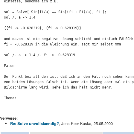
einsetze, bekomme ich z.B.

sol = Solve[ Sin[fi/a] == Sin[(fi + Pi)/a], fi ];

sol /. a -> 1.4

{{fi -> -0.628319}, {fi -> 0.628319}}

und davon ist die negative Lösung schlicht und einfach FALSCH: 
fi = -0.628319 in die Gleichung ein, sagt mir selbst Mma

sol /. a -> 1.4 /. fi -> -0.628319

False

Der Punkt bei all dem ist, daß ich in dem Fall noch sehen kann,
von beiden Lösungen falsch ist. Wenn die Lösung aber mal ein pa
Bildschirme lang wird, sehe ich das halt nicht mehr.

Thomas

Verweise:
Re: Solve unvollstaendig?
, Jens-Peer Kuska, 25.05.2000