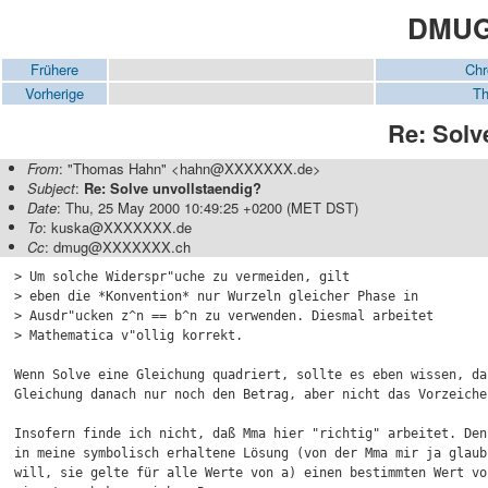
DMUG-
Frühere
Chr
Vorherige
Th
Re: Solv
From
: "Thomas Hahn" <hahn@XXXXXXX.de>
Subject
:
Re: Solve unvollstaendig?
Date
: Thu, 25 May 2000 10:49:25 +0200 (MET DST)
To
: kuska@XXXXXXX.de
Cc
: dmug@XXXXXXX.ch
> Um solche Widerspr"uche zu vermeiden, gilt

> eben die *Konvention* nur Wurzeln gleicher Phase in 

> Ausdr"ucken z^n == b^n zu verwenden. Diesmal arbeitet

> Mathematica v"ollig korrekt.

Wenn Solve eine Gleichung quadriert, sollte es eben wissen, daß
Gleichung danach nur noch den Betrag, aber nicht das Vorzeiche
Insofern finde ich nicht, daß Mma hier "richtig" arbeitet. Denn
in meine symbolisch erhaltene Lösung (von der Mma mir ja glaub
will, sie gelte für alle Werte von a) einen bestimmten Wert von