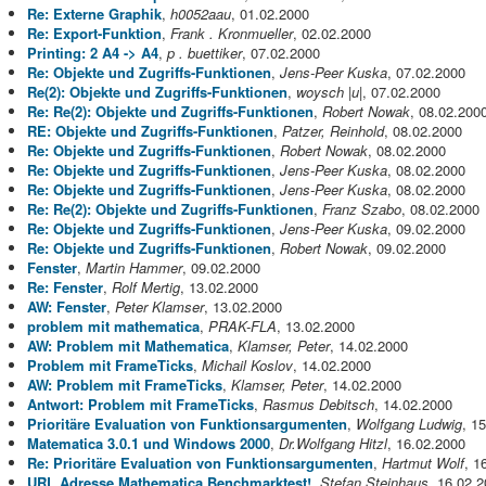
Re: Externe Graphik
,
h0052aau
, 01.02.2000
Re: Export-Funktion
,
Frank . Kronmueller
, 02.02.2000
Printing: 2 A4 -> A4
,
p . buettiker
, 07.02.2000
Re: Objekte und Zugriffs-Funktionen
,
Jens-Peer Kuska
, 07.02.2000
Re(2): Objekte und Zugriffs-Funktionen
,
woysch |u|
, 07.02.2000
Re: Re(2): Objekte und Zugriffs-Funktionen
,
Robert Nowak
, 08.02.200
RE: Objekte und Zugriffs-Funktionen
,
Patzer, Reinhold
, 08.02.2000
Re: Objekte und Zugriffs-Funktionen
,
Robert Nowak
, 08.02.2000
Re: Objekte und Zugriffs-Funktionen
,
Jens-Peer Kuska
, 08.02.2000
Re: Objekte und Zugriffs-Funktionen
,
Jens-Peer Kuska
, 08.02.2000
Re: Re(2): Objekte und Zugriffs-Funktionen
,
Franz Szabo
, 08.02.2000
Re: Objekte und Zugriffs-Funktionen
,
Jens-Peer Kuska
, 09.02.2000
Re: Objekte und Zugriffs-Funktionen
,
Robert Nowak
, 09.02.2000
Fenster
,
Martin Hammer
, 09.02.2000
Re: Fenster
,
Rolf Mertig
, 13.02.2000
AW: Fenster
,
Peter Klamser
, 13.02.2000
problem mit mathematica
,
PRAK-FLA
, 13.02.2000
AW: Problem mit Mathematica
,
Klamser, Peter
, 14.02.2000
Problem mit FrameTicks
,
Michail Koslov
, 14.02.2000
AW: Problem mit FrameTicks
,
Klamser, Peter
, 14.02.2000
Antwort: Problem mit FrameTicks
,
Rasmus Debitsch
, 14.02.2000
Prioritäre Evaluation von Funktionsargumenten
,
Wolfgang Ludwig
, 1
Matematica 3.0.1 und Windows 2000
,
Dr.Wolfgang Hitzl
, 16.02.2000
Re: Prioritäre Evaluation von Funktionsargumenten
,
Hartmut Wolf
, 1
URL Adresse Mathematica Benchmarktest!
,
Stefan Steinhaus
, 16.02.