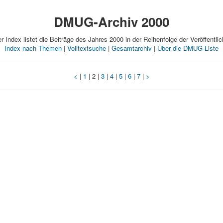
DMUG-Archiv 2000
r Index listet die Beiträge des Jahres 2000 in der Reihenfolge der Veröffentli
Index nach Themen
|
Volltextsuche
|
Gesamtarchiv
|
Über die DMUG-Liste
<
|
1
| 2 |
3
|
4
|
5
|
6
|
7
|
>