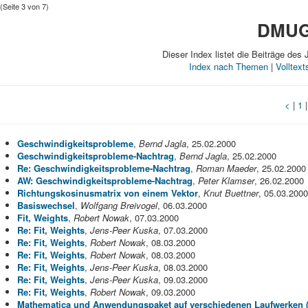
(Seite 3 von 7)
DMUG-
Dieser Index listet die Beiträge des 
Index nach Themen
|
Volltex
<
|
1
Geschwindigkeitsprobleme
,
Bernd Jagla
, 25.02.2000
Geschwindigkeitsprobleme-Nachtrag
,
Bernd Jagla
, 25.02.2000
Re: Geschwindigkeitsprobleme-Nachtrag
,
Roman Maeder
, 25.02.2000
AW: Geschwindigkeitsprobleme-Nachtrag
,
Peter Klamser
, 26.02.2000
Richtungskosinusmatrix von einem Vektor
,
Knut Buettner
, 05.03.2000
Basiswechsel
,
Wolfgang Breivogel
, 06.03.2000
Fit, Weights
,
Robert Nowak
, 07.03.2000
Re: Fit, Weights
,
Jens-Peer Kuska
, 07.03.2000
Re: Fit, Weights
,
Robert Nowak
, 08.03.2000
Re: Fit, Weights
,
Robert Nowak
, 08.03.2000
Re: Fit, Weights
,
Jens-Peer Kuska
, 08.03.2000
Re: Fit, Weights
,
Jens-Peer Kuska
, 09.03.2000
Re: Fit, Weights
,
Robert Nowak
, 09.03.2000
Mathematica und Anwendungspaket auf verschiedenen Laufwerken (