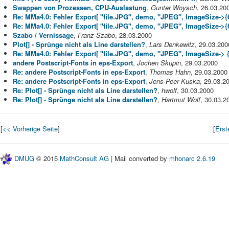
Swappen von Prozessen, CPU-Auslastung
,
Gunter Woysch
, 26.03.20
Re: MMa4.0: Fehler Export[ "file.JPG", demo, "JPEG", ImageSize->{6
Re: MMa4.0: Fehler Export[ "file.JPG", demo, "JPEG", ImageSize->{6
Szabo / Vernissage
,
Franz Szabo
, 28.03.2000
Plot[] - Sprünge nicht als Line darstellen?
,
Lars Denkewitz
, 29.03.200
Re: MMa4.0: Fehler Export[ "file.JPG", demo, "JPEG", ImageSize-> {
andere Postscript-Fonts in eps-Export
,
Jochen Skupin
, 29.03.2000
Re: andere Postscript-Fonts in eps-Export
,
Thomas Hahn
, 29.03.2000
Re: andere Postscript-Fonts in eps-Export
,
Jens-Peer Kuska
, 29.03.2
Re: Plot[] - Sprünge nicht als Line darstellen?
,
hwolf
, 30.03.2000
Re: Plot[] - Sprünge nicht als Line darstellen?
,
Hartmut Wolf
, 30.03.2
[
<< Vorherige Seite
]
[
Erst
DMUG
© 2015
MathConsult AG
| Mail converted by
mhonarc 2.6.19