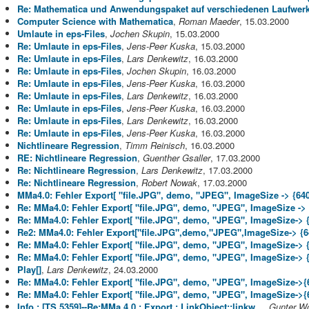
Re: Mathematica und Anwendungspaket auf verschiedenen Laufwerk
Computer Science with Mathematica
,
Roman Maeder
, 15.03.2000
Umlaute in eps-Files
,
Jochen Skupin
, 15.03.2000
Re: Umlaute in eps-Files
,
Jens-Peer Kuska
, 15.03.2000
Re: Umlaute in eps-Files
,
Lars Denkewitz
, 16.03.2000
Re: Umlaute in eps-Files
,
Jochen Skupin
, 16.03.2000
Re: Umlaute in eps-Files
,
Jens-Peer Kuska
, 16.03.2000
Re: Umlaute in eps-Files
,
Lars Denkewitz
, 16.03.2000
Re: Umlaute in eps-Files
,
Jens-Peer Kuska
, 16.03.2000
Re: Umlaute in eps-Files
,
Lars Denkewitz
, 16.03.2000
Re: Umlaute in eps-Files
,
Jens-Peer Kuska
, 16.03.2000
Nichtlineare Regression
,
Timm Reinisch
, 16.03.2000
RE: Nichtlineare Regression
,
Guenther Gsaller
, 17.03.2000
Re: Nichtlineare Regression
,
Lars Denkewitz
, 17.03.2000
Re: Nichtlineare Regression
,
Robert Nowak
, 17.03.2000
MMa4.0: Fehler Export[ "file.JPG", demo, "JPEG", ImageSize -> {640
Re: MMa4.0: Fehler Export[ "file.JPG", demo, "JPEG", ImageSize -> 
Re: MMa4.0: Fehler Export[ "file.JPG", demo, "JPEG", ImageSize-> {
Re2: MMa4.0: Fehler Export["file.JPG",demo,"JPEG",ImageSize-> {64
Re: MMa4.0: Fehler Export[ "file.JPG", demo, "JPEG", ImageSize-> {
Re: MMa4.0: Fehler Export[ "file.JPG", demo, "JPEG", ImageSize-> {
Play[]
,
Lars Denkewitz
, 24.03.2000
Re: MMa4.0: Fehler Export[ "file.JPG", demo, "JPEG", ImageSize->{6
Re: MMa4.0: Fehler Export[ "file.JPG", demo, "JPEG", ImageSize->{6
Info : [TS 5359]--Re:MMa 4.0 : Export : LinkObject::linkw ..
,
Gunter W