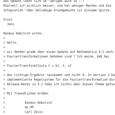
Das Update lohnt sich im "ubrigen auch so :-)

DSolve[] ist wirklich besser, und hat weniger Macken und die

Integration "uber beliebige Grundgebiete ist einsame Spitze.

Gruss

  Jens

Rasmus Debitsch wrote:

> 

> Hallo,

> 

> wir denken grade über einen Update auf Mathematica 4.1 nach.
> Fouriertransformationen behoben sind ? Ich meine, daß bei

> 

> FourierTransform[Sin[a t + b], t, o]

> 

> das richtige Ergebnis rauskommt und nicht 0. In Version 3 ka
> implementierte Regelsystem für die Fouriertransformation dur
> Release-Notes zu 4.1 habe ich nichts über dieses Thema gefund
> 

> Mit freundlichen Grüßen

> 

>           Rasmus Debitsch

>           HL-MT

>           Carl Zeiss
