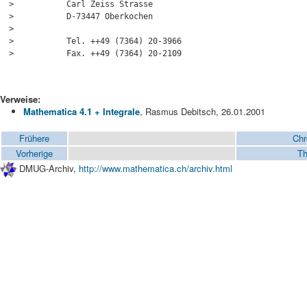
>           Carl Zeiss Strasse

>           D-73447 Oberkochen

> 

>           Tel. ++49 (7364) 20-3966

>           Fax. ++49 (7364) 20-2109

Verweise:
Mathematica 4.1 + Integrale
, Rasmus Debitsch, 26.01.2001
Frühere
Chr
Vorherige
Th
DMUG-Archiv,
http://www.mathematica.ch/archiv.html