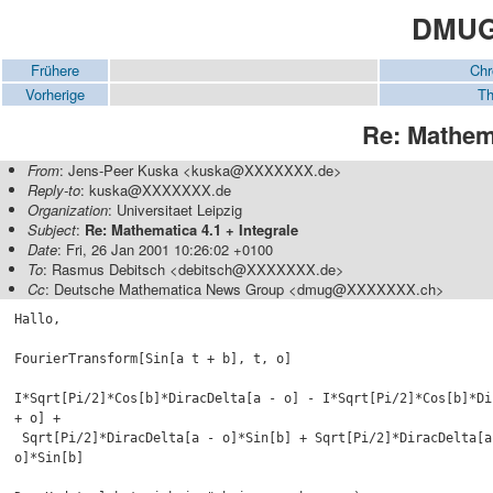
DMUG-
Frühere
Chr
Vorherige
Th
Re: Mathema
From
: Jens-Peer Kuska <kuska@XXXXXXX.de>
Reply-to
: kuska@XXXXXXX.de
Organization
: Universitaet Leipzig
Subject
:
Re: Mathematica 4.1 + Integrale
Date
: Fri, 26 Jan 2001 10:26:02 +0100
To
: Rasmus Debitsch <debitsch@XXXXXXX.de>
Cc
: Deutsche Mathematica News Group <dmug@XXXXXXX.ch>
Hallo,

FourierTransform[Sin[a t + b], t, o]

I*Sqrt[Pi/2]*Cos[b]*DiracDelta[a - o] - I*Sqrt[Pi/2]*Cos[b]*Dir
+ o] + 

 Sqrt[Pi/2]*DiracDelta[a - o]*Sin[b] + Sqrt[Pi/2]*DiracDelta[a +

o]*Sin[b]
