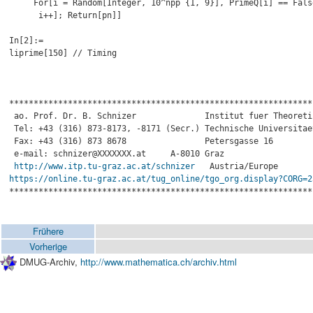
     For[i = Random[Integer, 10^npp {1, 9}], PrimeQ[i] == False, pn = i + 1;

      i++]; Return[pn]]

In[2]:=

liprime[150] // Timing

**************************************************************
 ao. Prof. Dr. B. Schnizer              Institut fuer Theoretische Physik

 Tel: +43 (316) 873-8173, -8171 (Secr.) Technische Universitaet Graz

 Fax: +43 (316) 873 8678                Petersgasse 16

 e-mail: schnizer@XXXXXXX.at     A-8010 Graz

http://www.itp.tu-graz.ac.at/schnizer
https://online.tu-graz.ac.at/tug_online/tgo_org.display?CORG=2

**************************************************************
Frühere
Vorherige
DMUG-Archiv,
http://www.mathematica.ch/archiv.html