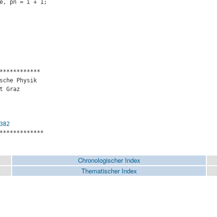
************

382
*************

Chronologischer Index
Thematischer Index