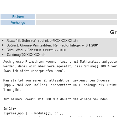
Frühere
Vorherige
Gr
From
: "B. Schnizer" <schnizer@XXXXXXX.at>
Subject
:
Grosse Primzahlen, Re: FactorInteger v. 8.1.2001
Date
: Wed, 7 Feb 2001 11:32:16 +0100
To
: dmug@XXXXXXX.ch
Auch grosse Primzahlen koennen leicht mit Mathematica aufgestel
werden; dabei wird aber vorausgesetzt, dass QPrime[] 100 % ver
(was ich nicht ueberpruefen kann).

Man startet von einer Zufallszahl der gewuenschten Groesse

(npp = Zahl der Stellen), incremtiert um 1, solange bis QPrime[
True gibt.

Auf meinem PowerPC mit 300 MHz dauert das einige Sekunden.

In[1]:=

liprime[npp_] := Module[{i, pn },
