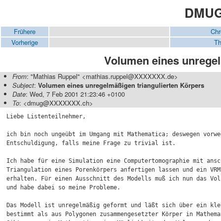
DMUG-
Frühere
Chr
Vorherige
Th
Volumen eines unregel
From
: "Mathias Ruppel" <mathias.ruppel@XXXXXXX.de>
Subject
:
Volumen eines unregelmäßigen triangulierten Körpers
Date
: Wed, 7 Feb 2001 21:23:46 +0100
To
: <dmug@XXXXXXX.ch>
Liebe Listenteilnehmer,

ich bin noch ungeübt im Umgang mit Mathematica; deswegen vorweg
Entschuldigung, falls meine Frage zu trivial ist.

Ich habe für eine Simulation eine Computertomographie mit ansch
Triangulation eines Porenkörpers anfertigen lassen und ein VRML
erhalten. Für einen Ausschnitt des Modells muß ich nun das Vol
und habe dabei so meine Probleme.

Das Modell ist unregelmäßig geformt und läßt sich über ein kle
bestimmt als aus Polygonen zusammengesetzter Körper in Mathema