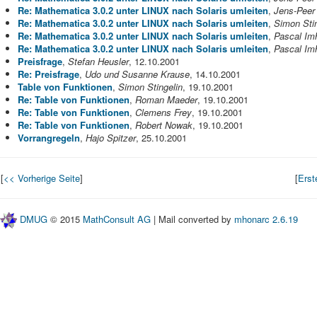
Re: Mathematica 3.0.2 unter LINUX nach Solaris umleiten
,
Jens-Peer
Re: Mathematica 3.0.2 unter LINUX nach Solaris umleiten
,
Simon Stin
Re: Mathematica 3.0.2 unter LINUX nach Solaris umleiten
,
Pascal Im
Re: Mathematica 3.0.2 unter LINUX nach Solaris umleiten
,
Pascal Im
Preisfrage
,
Stefan Heusler
, 12.10.2001
Re: Preisfrage
,
Udo und Susanne Krause
, 14.10.2001
Table von Funktionen
,
Simon Stingelin
, 19.10.2001
Re: Table von Funktionen
,
Roman Maeder
, 19.10.2001
Re: Table von Funktionen
,
Clemens Frey
, 19.10.2001
Re: Table von Funktionen
,
Robert Nowak
, 19.10.2001
Vorrangregeln
,
Hajo Spitzer
, 25.10.2001
[
<< Vorherige Seite
]
[
Erst
DMUG
© 2015
MathConsult AG
| Mail converted by
mhonarc 2.6.19