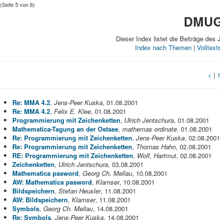
(Seite 5 von 6)
DMUG-
Dieser Index listet die Beiträge des 
Index nach Themen
|
Volltex
<
|
Re: MMA 4.2
,
Jens-Peer Kuska
, 01.08.2001
Re: MMA 4.2
,
Felix E. Klee
, 01.08.2001
Programmierung mit Zeichenketten
,
Ulrich Jentschura
, 01.08.2001
Mathematica-Tagung an der Ostsee
,
mathemas ordinate
, 01.08.2001
Re: Programmierung mit Zeichenketten
,
Jens-Peer Kuska
, 02.08.2001
Re: Programmierung mit Zeichenketten
,
Thomas Hahn
, 02.08.2001
RE: Programmierung mit Zeichenketten
,
Wolf, Hartmut
, 02.08.2001
Zeichenketten
,
Ulrich Jentschura
, 03.08.2001
Mathematica pasword
,
Georg Ch. Mellau
, 10.08.2001
AW: Mathematica pasword
,
Klamser
, 10.08.2001
Bildspeichern
,
Stefan Heusler
, 11.08.2001
AW: Bildspeichern
,
Klamser
, 11.08.2001
Symbols
,
Georg Ch. Mellau
, 14.08.2001
Re: Symbols
,
Jens-Peer Kuska
, 14.08.2001