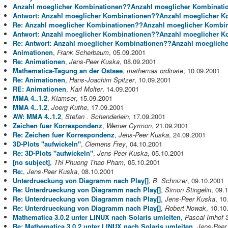
Anzahl moeglicher Kombinationen??Anzahl moeglicher Kombinati
Antwort: Anzahl moeglicher Kombinationen??Anzahl moeglicher K
Re: Anzahl moeglicher Kombinationen??Anzahl moeglicher Kombi
Antwort: Anzahl moeglicher Kombinationen??Anzahl moeglicher K
Re: Antwort: Anzahl moeglicher Kombinationen??Anzahl moeglich
Animationen
,
Frank Scherbaum
, 05.09.2001
Re: Animationen
,
Jens-Peer Kuska
, 08.09.2001
Mathematica-Tagung an der Ostsee
,
mathemas ordinate
, 10.09.2001
Re: Animationen
,
Hans-Joachim Spitzer
, 10.09.2001
RE: Animationen
,
Karl Molter
, 14.09.2001
MMA 4..1.2
,
Klamser
, 15.09.2001
MMA 4..1.2
,
Joerg Kuthe
, 17.09.2001
AW: MMA 4..1.2
,
Stefan . Schenderlein
, 17.09.2001
Zeichen fuer Korrespondenz
,
Werner Cyrmon
, 21.09.2001
Re: Zeichen fuer Korrespondenz
,
Jens-Peer Kuska
, 24.09.2001
3D-Plots "aufwickeln"
,
Clemens Frey
, 04.10.2001
Re: 3D-Plots "aufwickeln"
,
Jens-Peer Kuska
, 05.10.2001
[no subject]
,
Thi Phuong Thao Pham
, 05.10.2001
Re:
,
Jens-Peer Kuska
, 08.10.2001
Unterdrueckung von Diagramm nach Play[]
,
B. Schnizer
, 09.10.2001
Re: Unterdrueckung von Diagramm nach Play[]
,
Simon Stingelin
, 09.
Re: Unterdrueckung von Diagramm nach Play[]
,
Jens-Peer Kuska
, 10
Re: Unterdrueckung von Diagramm nach Play[]
,
Robert Nowak
, 10.10
Mathematica 3.0.2 unter LINUX nach Solaris umleiten
,
Pascal Imhof
Re: Mathematica 3.0.2 unter LINUX nach Solaris umleiten
,
Jens-Peer